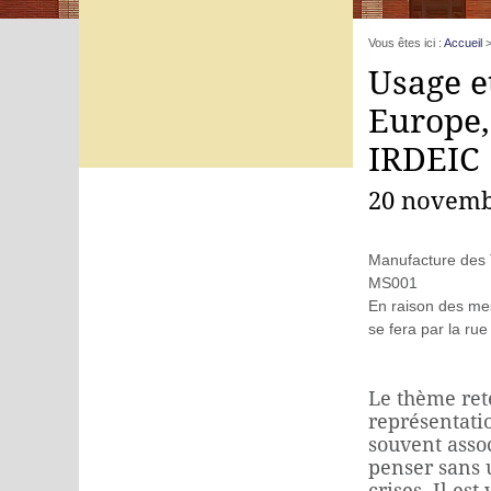
Vous êtes ici :
Accueil
Usage e
Europe,
IRDEIC
20 novemb
Manufacture des
MS001
En raison des mes
se fera par la rue
Le thème rete
représentatio
souvent asso
penser sans 
crises. Il es