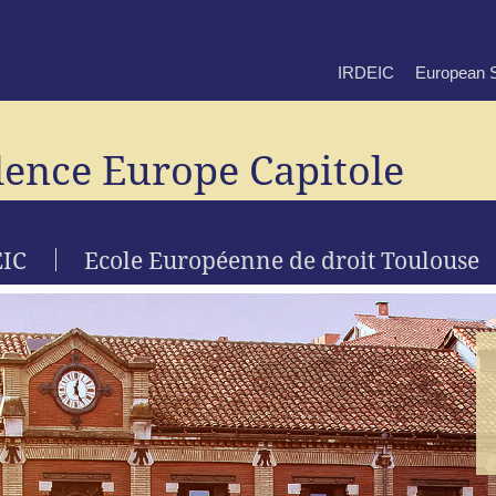
IRDEIC
European S
lence Europe Capitole
EIC
Ecole Européenne de droit Toulouse