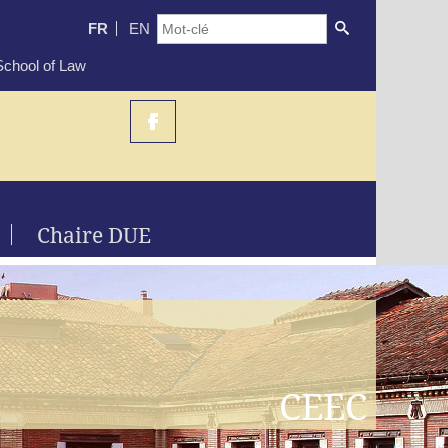
FR
EN
chool of Law
Chaire DUE
CEEC