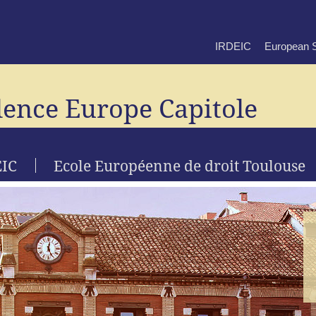
IRDEIC
European S
lence Europe Capitole
EIC
Ecole Européenne de droit Toulouse