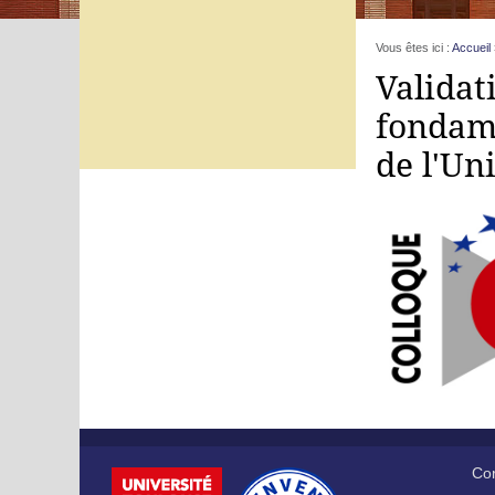
Vous êtes ici :
Accueil
Validat
fondame
de l'Un
Cor