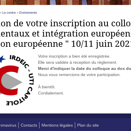
>
Le centre
>
Evènements
ion de votre inscription au coll
ntaux et intégration européenn
ion européenne " 10/11 juin 202
Votre inscription a bien été enregistrée.
Elle sera validée à reception du règlement.
Merci d'indiquer la date du colloque au dos d
Nous vous remercions de votre participation.
À bientôt.
Cordialement.
onavirus
Contacts
Mentions légales
Plan du site