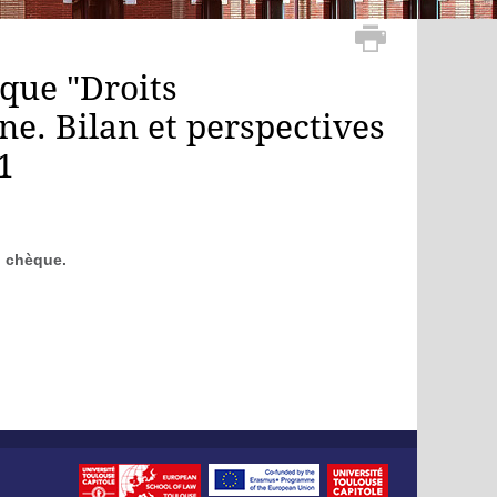
oque "Droits
e. Bilan et perspectives
1
u chèque.