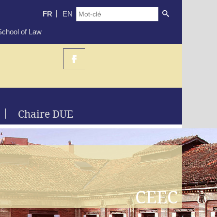
FR
EN
chool of Law
Chaire DUE
CEEC