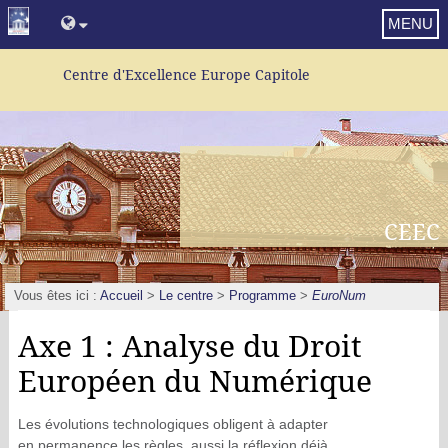
MENU
Centre d'Excellence Europe Capitole
CEEC
Vous êtes ici :
Accueil
>
Le centre
>
Programme
>
EuroNum
Axe 1 : Analyse du Droit
Européen du Numérique
Les évolutions technologiques obligent à adapter
en permanence les règles, aussi la réflexion déjà