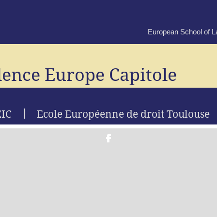
European School of 
lence Europe Capitole
EIC
Ecole Européenne de droit Toulouse