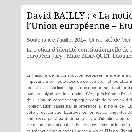
David BAILLY : « La notio
l’Union européenne – Etu
Soutenance 7 juillet 2014, Université de Mo
La notion d’identité constitutionnelle de
européen Jury : Marc BLANQUET, Edoua
Si l'histoire de la construction européenne a été mar
imposant la primauté absolue de son droit, et les États 
tend à se cristalliser depuis quelques années autour d'un
avec la polysémie de la notion. C'est précisément l'obj
de l'Union un concept empirique viable de la notion d'id
l'objectivation passe par la référence à l'histoire de l'Ét
celle-ci est conçue. Ecartées les formes contingentes de
soit envisagée à partir de ce qu'il y a d'identique entr
c'est une conception de l'identité constitutionnelle in
et irréductiblement spécifique vis-à-vis de l'Union, l'iden