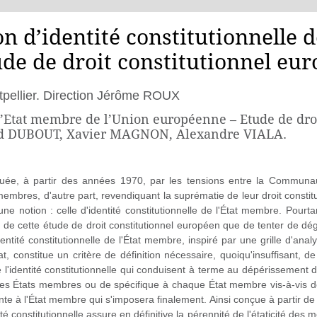
n d’identité constitutionnelle 
de de droit constitutionnel eur
ntpellier. Direction Jérôme ROUX
 l’Etat membre de l’Union européenne – Etude de droi
rd DUBOUT, Xavier MAGNON, Alexandre VIALA.
quée, à partir des années 1970, par les tensions entre la Communaut
membres, d'autre part, revendiquant la suprématie de leur droit constit
e notion : celle d'identité constitutionnelle de l'État membre. Pourtan
et de cette étude de droit constitutionnel européen que de tenter de d
entité constitutionnelle de l'État membre, inspiré par une grille d'ana
at, constitue un critère de définition nécessaire, quoiqu'insuffisant, de
 l'identité constitutionnelle qui conduisent à terme au dépérissement de
e les États membres ou de spécifique à chaque État membre vis-à-vis de
hérente à l'État membre qui s'imposera finalement. Ainsi conçue à parti
tité constitutionnelle assure en définitive la pérennité de l'étaticité des